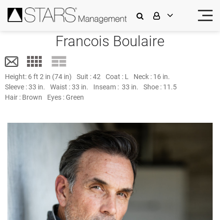
Francois Boulaire
Height:
6 ft 2 in (74 in)
Suit :
42
Coat :
L
Neck :
16 in.
Sleeve :
33 in.
Waist :
33 in.
Inseam :
33 in.
Shoe :
11.5
Hair :
Brown
Eyes :
Green