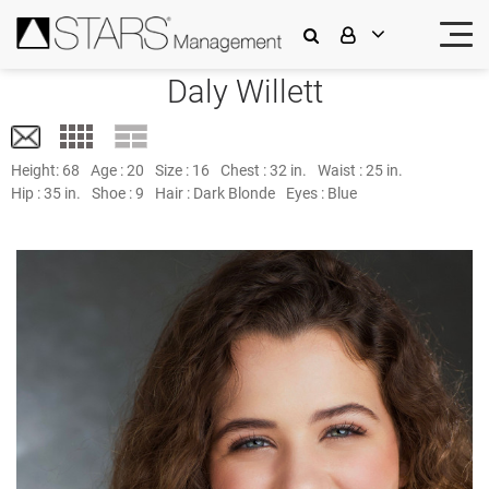
Daly Willett
Height:
68
Age :
20
Size :
16
Chest :
32 in.
Waist :
25 in.
Hip :
35 in.
Shoe :
9
Hair :
Dark Blonde
Eyes :
Blue